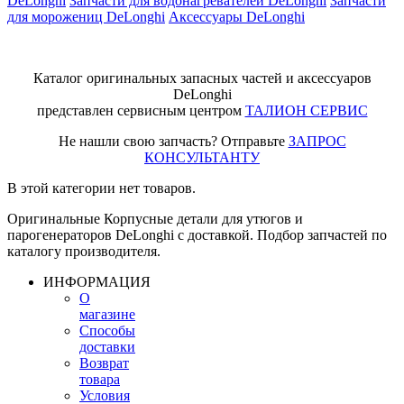
DeLonghi
Запчасти для водонагревателей DeLonghi
Запчасти
для морожениц DeLonghi
Аксессуары DeLonghi
Каталог оригинальных запасных частей и аксессуаров
DeLonghi
представлен сервисным центром
ТАЛИОН СЕРВИС
Не нашли свою запчасть? Отправьте
ЗАПРОС
КОНСУЛЬТАНТУ
В этой категории нет товаров.
Оригинальные Корпусные детали для утюгов и
парогенераторов DeLonghi с доставкой. Подбор запчастей по
каталогу производителя.
ИНФОРМАЦИЯ
О
магазине
Способы
доставки
Возврат
товара
Условия