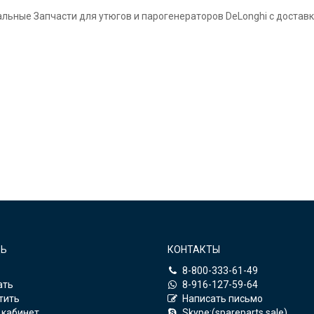
льные Запчасти для утюгов и парогенераторов DeLonghi с доставк
Ь
КОНТАКТЫ
8-800-333-61-49
ать
8-916-127-59-64
тить
Написать письмо
 кабинет
Skype:(spareparts.sale)