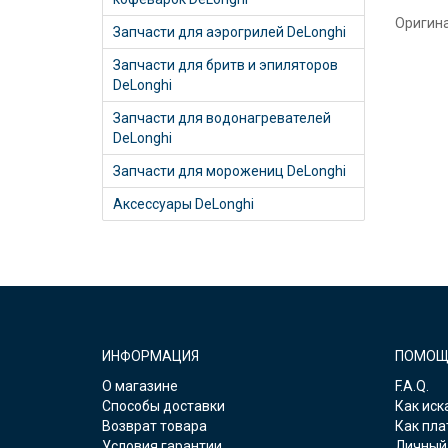
Оригина
Запчасти для аэрогрилей DeLonghi
Запчасти для бритв и эпиляторов
DeLonghi
Запчасти для водонагревателей
DeLonghi
Запчасти для морожениц DeLonghi
Аксессуары DeLonghi
ИНФОРМАЦИЯ
ПОМОЩ
О магазине
F.A.Q.
Способы доставки
Как иск
Возврат товара
Как пла
Условия гарантии
Личный