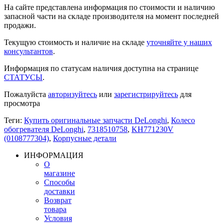
На сайте представлена информация по стоимости и наличию
запасной части на складе производителя на момент последней
продажи.
Текущую стоимость и наличие на складе
уточняйте у наших
консультантов
.
Информация по статусам наличия доступна на странице
СТАТУСЫ
.
Пожалуйста
авторизуйтесь
или
зарегистрируйтесь
для
просмотра
Теги:
Купить оригинальные запчасти DeLonghi
,
Колесо
обогревателя DeLonghi
,
7318510758
,
KH771230V
(0108777304)
,
Корпусные детали
ИНФОРМАЦИЯ
О
магазине
Способы
доставки
Возврат
товара
Условия