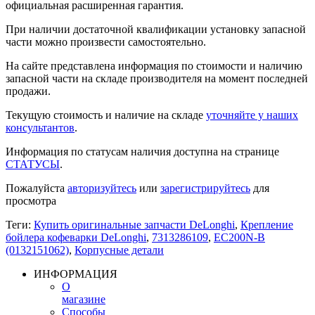
официальная расширенная гарантия.
При наличии достаточной квалификации установку запасной
части можно произвести самостоятельно.
На сайте представлена информация по стоимости и наличию
запасной части на складе производителя на момент последней
продажи.
Текущую стоимость и наличие на складе
уточняйте у наших
консультантов
.
Информация по статусам наличия доступна на странице
СТАТУСЫ
.
Пожалуйста
авторизуйтесь
или
зарегистрируйтесь
для
просмотра
Теги:
Купить оригинальные запчасти DeLonghi
,
Крепление
бойлера кофеварки DeLonghi
,
7313286109
,
EC200N-B
(0132151062)
,
Корпусные детали
ИНФОРМАЦИЯ
О
магазине
Способы