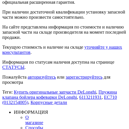
официальная расширенная гарантия.
При наличии достаточной квалификации установку запасной
части можно произвести самостоятельно.
На сайте представлена информация по стоимости и наличию
запасной части на складе производителя на момент последней
продажи.
Текущую стоимость и наличие на складе
уточняйте у наших
консультантов
.
Информация по статусам наличия доступна на странице
СТАТУСЫ
.
Пожалуйста
авторизуйтесь
или
зарегистрируйтесь
для
просмотра
Теги:
Купить оригинальные запчасти DeLonghi
,
Пружина
клапана бойлера кофеварки DeLonghi
,
6113211931
,
EC710
(0132154005)
,
Корпусные детали
ИНФОРМАЦИЯ
О
магазине
Способы