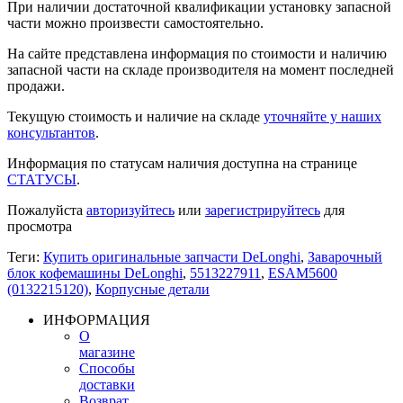
При наличии достаточной квалификации установку запасной
части можно произвести самостоятельно.
На сайте представлена информация по стоимости и наличию
запасной части на складе производителя на момент последней
продажи.
Текущую стоимость и наличие на складе
уточняйте у наших
консультантов
.
Информация по статусам наличия доступна на странице
СТАТУСЫ
.
Пожалуйста
авторизуйтесь
или
зарегистрируйтесь
для
просмотра
Теги:
Купить оригинальные запчасти DeLonghi
,
Заварочный
блок кофемашины DeLonghi
,
5513227911
,
ESAM5600
(0132215120)
,
Корпусные детали
ИНФОРМАЦИЯ
О
магазине
Способы
доставки
Возврат