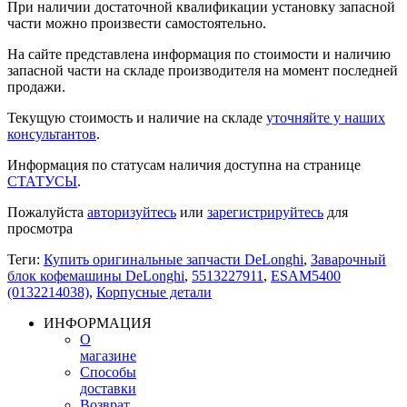
При наличии достаточной квалификации установку запасной
части можно произвести самостоятельно.
На сайте представлена информация по стоимости и наличию
запасной части на складе производителя на момент последней
продажи.
Текущую стоимость и наличие на складе
уточняйте у наших
консультантов
.
Информация по статусам наличия доступна на странице
СТАТУСЫ
.
Пожалуйста
авторизуйтесь
или
зарегистрируйтесь
для
просмотра
Теги:
Купить оригинальные запчасти DeLonghi
,
Заварочный
блок кофемашины DeLonghi
,
5513227911
,
ESAM5400
(0132214038)
,
Корпусные детали
ИНФОРМАЦИЯ
О
магазине
Способы
доставки
Возврат