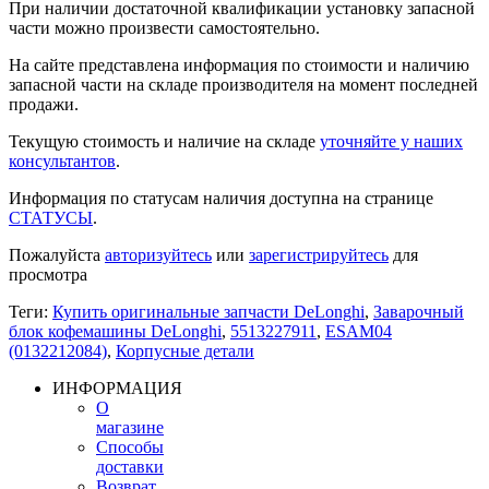
При наличии достаточной квалификации установку запасной
части можно произвести самостоятельно.
На сайте представлена информация по стоимости и наличию
запасной части на складе производителя на момент последней
продажи.
Текущую стоимость и наличие на складе
уточняйте у наших
консультантов
.
Информация по статусам наличия доступна на странице
СТАТУСЫ
.
Пожалуйста
авторизуйтесь
или
зарегистрируйтесь
для
просмотра
Теги:
Купить оригинальные запчасти DeLonghi
,
Заварочный
блок кофемашины DeLonghi
,
5513227911
,
ESAM04
(0132212084)
,
Корпусные детали
ИНФОРМАЦИЯ
О
магазине
Способы
доставки
Возврат