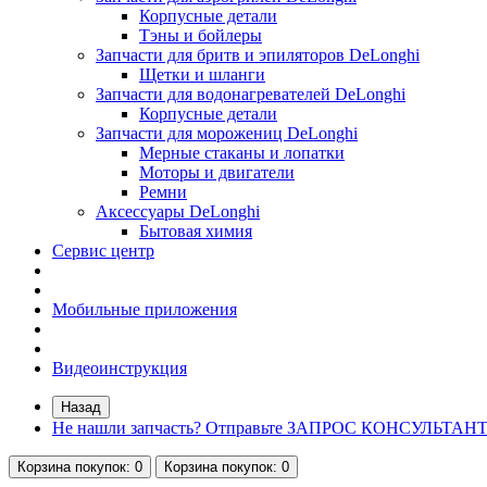
Корпусные детали
Тэны и бойлеры
Запчасти для бритв и эпиляторов DeLonghi
Щетки и шланги
Запчасти для водонагревателей DeLonghi
Корпусные детали
Запчасти для морожениц DeLonghi
Мерные стаканы и лопатки
Моторы и двигатели
Ремни
Аксессуары DeLonghi
Бытовая химия
Сервис центр
Мобильные приложения
Видеоинструкция
Назад
Не нашли запчасть? Отправьте ЗАПРОС КОНСУЛЬТАН
Корзина
покупок
: 0
Корзина
покупок
: 0