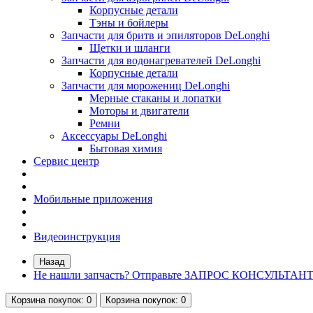
Корпусные детали
Тэны и бойлеры
Запчасти для бритв и эпиляторов DeLonghi
Щетки и шланги
Запчасти для водонагревателей DeLonghi
Корпусные детали
Запчасти для морожениц DeLonghi
Мерные стаканы и лопатки
Моторы и двигатели
Ремни
Аксессуары DeLonghi
Бытовая химия
Сервис центр
Мобильные приложения
Видеоинструкция
Назад
Не нашли запчасть? Отправьте ЗАПРОС КОНСУЛЬТАН
Корзина
покупок
: 0
Корзина
покупок
: 0