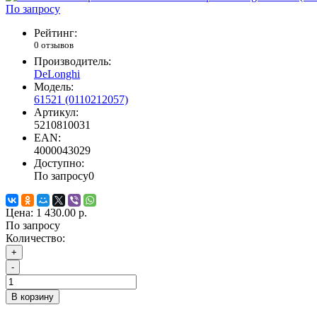
По запросу
Рейтинг:
0 отзывов
Производитель:
DeLonghi
Модель:
61521 (0110212057)
Артикул:
5210810031
EAN:
4000043029
Доступно:
По запросу
0
Цена:
1 430.00 р.
По запросу
Количество:
+
-
В корзину