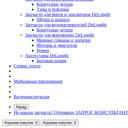
Корпусные детали
Тэны и бойлеры
Запчасти для бритв и эпиляторов DeLonghi
Щетки и шланги
Запчасти для водонагревателей DeLonghi
Корпусные детали
Запчасти для морожениц DeLonghi
Мерные стаканы и лопатки
Моторы и двигатели
Ремни
Аксессуары DeLonghi
Бытовая химия
Сервис центр
Мобильные приложения
Видеоинструкция
Назад
Не нашли запчасть? Отправьте ЗАПРОС КОНСУЛЬТАН
Корзина
покупок
: 0
Корзина
покупок
: 0