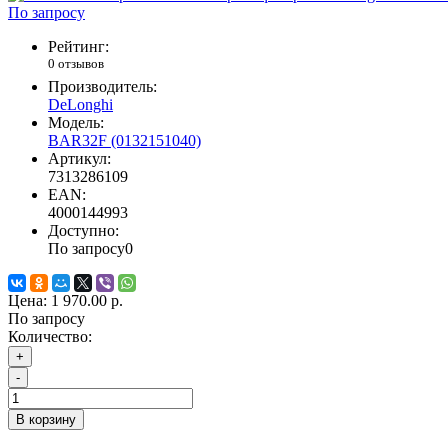
По запросу
Рейтинг:
0 отзывов
Производитель:
DeLonghi
Модель:
BAR32F (0132151040)
Артикул:
7313286109
EAN:
4000144993
Доступно:
По запросу
0
Цена:
1 970.00 р.
По запросу
Количество:
+
-
В корзину