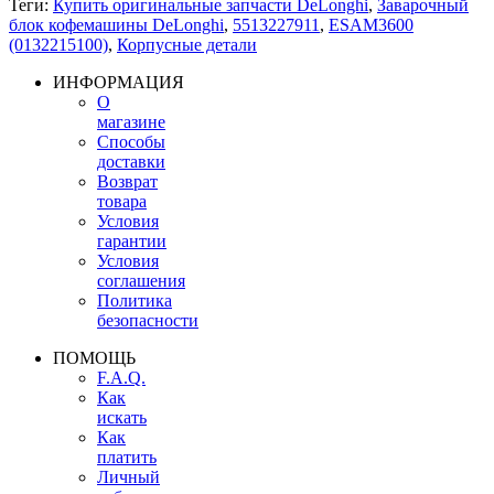
Теги:
Купить оригинальные запчасти DeLonghi
,
Заварочный
блок кофемашины DeLonghi
,
5513227911
,
ESAM3600
(0132215100)
,
Корпусные детали
ИНФОРМАЦИЯ
О
магазине
Способы
доставки
Возврат
товара
Условия
гарантии
Условия
соглашения
Политика
безопасности
ПОМОЩЬ
F.A.Q.
Как
искать
Как
платить
Личный