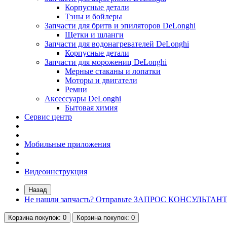
Корпусные детали
Тэны и бойлеры
Запчасти для бритв и эпиляторов DeLonghi
Щетки и шланги
Запчасти для водонагревателей DeLonghi
Корпусные детали
Запчасти для морожениц DeLonghi
Мерные стаканы и лопатки
Моторы и двигатели
Ремни
Аксессуары DeLonghi
Бытовая химия
Сервис центр
Мобильные приложения
Видеоинструкция
Назад
Не нашли запчасть? Отправьте ЗАПРОС КОНСУЛЬТАН
Корзина
покупок
: 0
Корзина
покупок
: 0