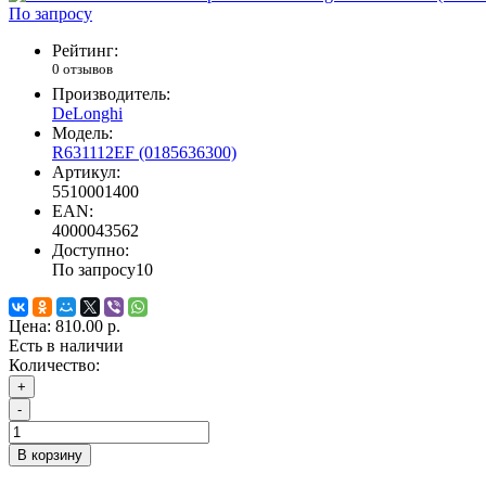
По запросу
Рейтинг:
0 отзывов
Производитель:
DeLonghi
Модель:
R631112EF (0185636300)
Артикул:
5510001400
EAN:
4000043562
Доступно:
По запросу
10
Цена:
810.00 р.
Есть в наличии
Количество:
+
-
В корзину